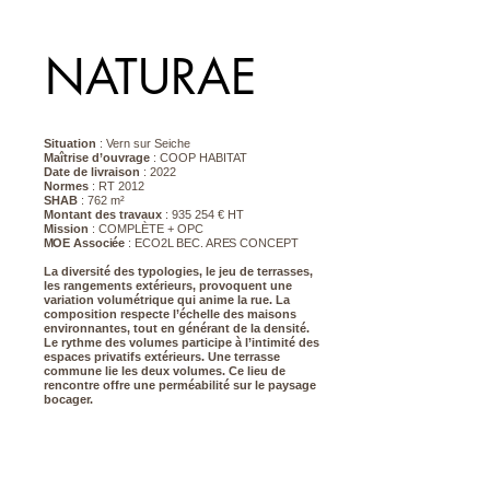
NATURAE
Situation
: Vern sur Seiche
Maîtrise d’ouvrage
: COOP HABITAT
Date de livraison
: 2022
Normes
: RT 2012
SHAB
: 762 m²
Montant des travaux
: 935 254 € HT
Mission
: COMPLÈTE + OPC
MOE Associée
: ECO2L BEC. ARES CONCEPT
La diversité des typologies, le jeu de terrasses,
les rangements extérieurs, provoquent une
variation volumétrique qui anime la rue. La
composition respecte l’échelle des maisons
environnantes, tout en générant de la densité.
Le rythme des volumes participe à l’intimité des
espaces privatifs extérieurs. Une terrasse
commune lie les deux volumes. Ce lieu de
rencontre offre une perméabilité sur le paysage
bocager.